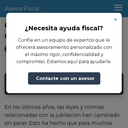
AsesorFiscal
×
Cuantos Años hay que
¿Necesita ayuda fiscal?
Cotizar para Jubilarse 2025
Confíe en un equipo de expertos que le
Andrea Martinez
ofrecerá asesoramiento personalizado con
06/12/2022
- Actualizado: 23/08/2024
el máximo rigor, confidencialidad y
compromiso. Estamos aquí para ayudarle.
Contacte con un asesor
➜ ¿Necesita asesoramiento fiscal?
Contáctenos
En los últimos años, las leyes y normas
relacionadas con la jubilación han cambiado
sin parar. Esto ha hecho que para muchos