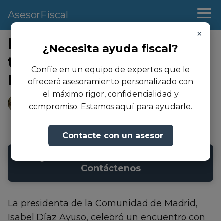
AsesorFiscal
×
Microsoft creará en Madrid
¿Necesita ayuda fiscal?
tres nuevos Centros de
Confíe en un equipo de expertos que le
Datos
ofrecerá asesoramiento personalizado con
el máximo rigor, confidencialidad y
Andrea Martinez
compromiso. Estamos aquí para ayudarle.
22/02/2023
- Actualizado: 23/08/2024
Contacte con un asesor
➜ ¿Necesita asesoramiento fiscal?
Contáctenos
La presidenta de la Comunidad de Madrid,
Isabel Díaz Ayuso, celebró un encuentro con