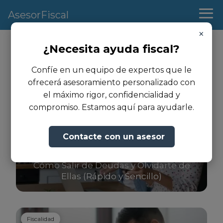
AsesorFiscal
×
¿Necesita ayuda fiscal?
Deudas
Confíe en un equipo de expertos que le
ofrecerá asesoramiento personalizado con
el máximo rigor, confidencialidad y
Dinero
compromiso. Estamos aquí para ayudarle.
Contacte con un asesor
Cómo Salir de Deudas y Olvidarte de
Ellas (Rápido y Sencillo)
Fiscalidad