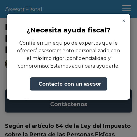
AsesorFiscal
×
Requisitos para Solicitar y
¿Necesita ayuda fiscal?
Presentar la Ayuda a
Confíe en un equipo de expertos que le
Madre Trabajadora
ofrecerá asesoramiento personalizado con
el máximo rigor, confidencialidad y
Andrea Martinez
compromiso. Estamos aquí para ayudarle.
09/10/2022
- Actualizado: 23/08/2024
Contacte con un asesor
➜ ¿Necesita asesoramiento fiscal?
Contáctenos
Según el artículo 64 de la Ley del Impuesto
sobre la Renta de las Personas Físicas