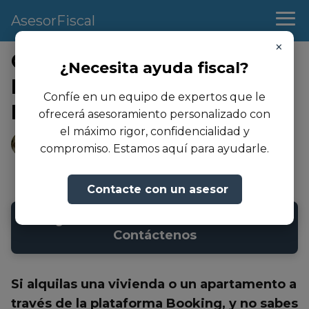
AsesorFiscal
×
Cómo Declarar los
¿Necesita ayuda fiscal?
Ingresos de Booking en la
Confíe en un equipo de expertos que le
Renta 2024 / 2025
ofrecerá asesoramiento personalizado con
el máximo rigor, confidencialidad y
Andrea Martinez
compromiso. Estamos aquí para ayudarle.
08/02/2023
- Actualizado: 23/08/2024
Contacte con un asesor
➜ ¿Necesita asesoramiento fiscal?
Contáctenos
Si alquilas una vivienda o un apartamento a
través de la plataforma Booking, y no sabes