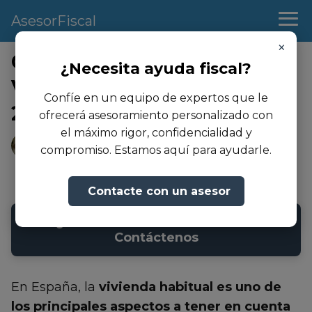
AsesorFiscal
×
Cómo Evitar una Multa por
¿Necesita ayuda fiscal?
Vivienda Habitual (Renta
Confíe en un equipo de expertos que le
2024 / 2025)
ofrecerá asesoramiento personalizado con
el máximo rigor, confidencialidad y
Andrea Martinez
compromiso. Estamos aquí para ayudarle.
03/10/2023
- Actualizado: 23/08/2024
Contacte con un asesor
➜ ¿Necesita asesoramiento fiscal?
Contáctenos
En España, la
vivienda habitual es uno de
los principales aspectos a tener en cuenta