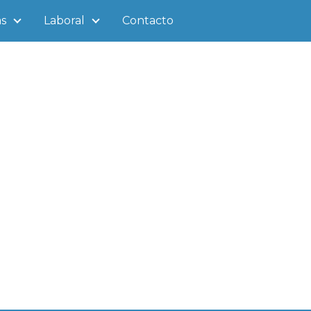
s
Laboral
Contacto